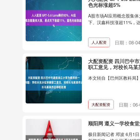
色光标涨超5%
A股市场AI应用概念股集
下、汉鑫科技涨超11%，达
日期：08-0
人人配资
大配资配资 四川巴中
职工意见，对校长马某
本文转自【巴州区教科局】；.
日期：06-
大配资配资
顺阳网 遵义一学校食
极目新闻记者 邓波 6月