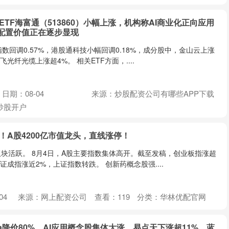
ETF海富通（513860）小幅上涨，机构称AI商业化正向应用
配置价值正在逐步显现
数回调0.57%，港股通科技小幅回调0.18%，成分股中，金山云上涨
光纤光缆上涨超4%。 相关ETF方面，....
日期：08-04
来源：炒股配资公司有哪些APP下载
炒股开户
！A股4200亿市值龙头，直线涨停！
块活跃。 8月4日，A股主要指数集体高开。截至发稿，创业板指涨超
证成指涨近2%，上证指数转跌。 创新药概念股强....
04
来源：网上配资公司
查看：
119
分类：
华林优配官网
Luna降价80%，AI应用概念股集体大涨，易点天下涨超11%，蓝