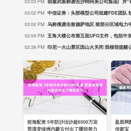
03:03 PM
胡塞武装称袭击沙特阿美公司炼油厂并“
03:02 PM
中信证券：头部模型公司组建FDE团队
03:00 PM
乌称俄袭击敖德萨地区 致部分区域电力
02:59 PM
五角大楼公布第五批UFO文件，包括中
02:38 PM
印尼一火山景区因山火关闭 我领馆提醒
前海配资 5年防沙治沙超6500万亩
盈股网
荒漠变绿洲内蒙古付出了哪些努力
传家宝