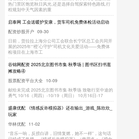
热门景区饱览秋日风光,还是选择自驾探索特色路线,行
程规划中天气因素的重
启泰网 工会送暖护安康，货车司机免费体检活动启动
配资炒股开户
09-30
日前，货拉拉上海分公司工会联合长宁区总工会共同开
展的2025年“‘橙’心守护”司机文化关爱活动——免费体
检项目在上海市工
谷锦网配资 2025北京图书市集·秋季场 | 图书区扫书逛
摊攻略④
股票配资平台大全
10-09
献给未完成 2025北京图书市集·秋季场 致敬行至中途的
勇气 10/16（周四）-10/19（周日） 10月16日-17
盛康优配 《情感反诈模拟器》还在输出_游戏_陈欣欣_
玩家
华林优配
11-02
“音乐一响，反捞白讲，旧情复燃，她不一样”，这句话
已经成了热梗。《情感反诈模拟器》（曾用名：《捞女